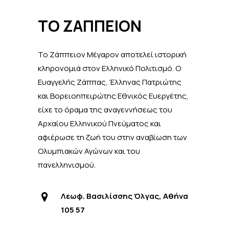
ΤΟ ΖΑΠΠΕΙΟΝ
Το Ζάππειον Μέγαρον αποτελεί ιστορική
κληρονομιά στον Ελληνικό Πολιτισμό. Ο
Ευαγγελής Ζάππας, Έλληνας Πατριώτης
και Βορειοηπειρώτης Εθνικός Ευεργέτης,
είχε το όραμα της αναγεννήσεως του
Αρχαίου Ελληνικού Πνεύματος και
αφιέρωσε τη ζωή του στην αναβίωση των
Ολυμπιακών Αγώνων και του
πανελληνισμού.
Λεωφ. Βασιλίσσης Όλγας, Αθήνα
105 57